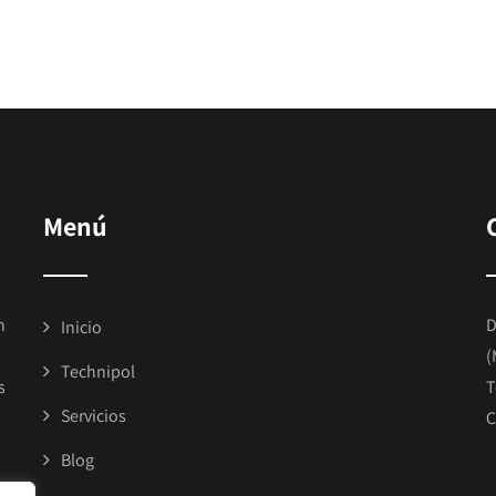
Menú
n
D
Inicio
(
Technipol
s
T
Servicios
C
Blog