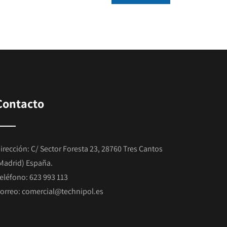
Contacto
irección: C/ Sector Foresta 23, 28760 Tres Cantos
Madrid) España.
eléfono:
623 993 113
orreo:
comercial@technipol.es